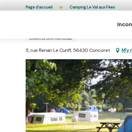
Aller
L’accès du public aux bois, massifs forestiers et lande
Page d’accueil
Camping Le Val aux Fées
au
contenu
Incon
principal
Camping Le Val aux Fées
TERRAIN DE CAMPING CLASSÉ
5, rue Renan Le Cunff, 56430 Concoret
M'y 