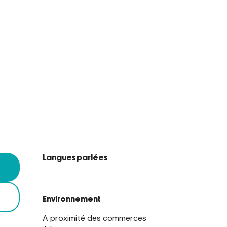
Langues parlées
Langues parlées
Environnement
Environnement
A proximité des commerces