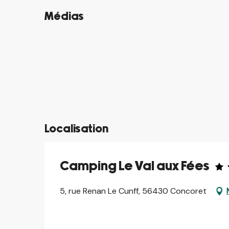
Médias
©
©
©
©
©
©
©
©
©
©
Localisation
Camping Le Val aux Fées
5, rue Renan Le Cunff, 56430 Concoret