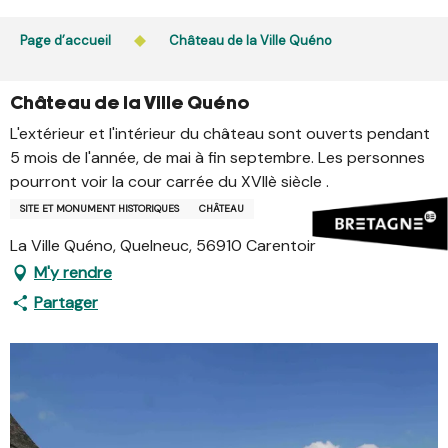
Aller
L’accès du public aux bois, massifs forestiers et landes
au
Page d’accueil
Château de la Ville Quéno
est interdit chaque jour de 21h à 5h en Ille-et-Vilaine et
contenu
dans le Morbihan. L’accès reste autorisé de 5h à 21h.
principal
En savoir plus
Château de la Ville Quéno
L'extérieur et l'intérieur du château sont ouverts pendant
5 mois de l'année, de mai à fin septembre. Les personnes
pourront voir la cour carrée du XVIIè siècle .
SITE ET MONUMENT HISTORIQUES
CHÂTEAU
La Ville Quéno, Quelneuc, 56910 Carentoir
M'y rendre
Partager