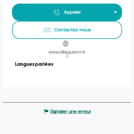
Appeler
Contactez-nous
www.villequeno.fr
Langues parlées
Langues parlées
Signaler une erreur