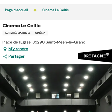
Aller
L’accès du public aux bois, massifs forestiers et landes
au
Page d’accueil
Cinema Le Celtic
est interdit chaque jour de 21h à 5h en Ille-et-Vilaine et
contenu
dans le Morbihan. L’accès reste autorisé de 5h à 21h.
principal
En savoir plus
Cinema Le Celtic
ACTIVITÉS SPORTIVES
CINÉMA
Place de l'Eglise, 35290 Saint-Méen-le-Grand
M'y rendre
Partager