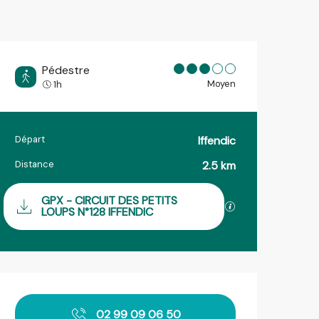
Pédestre
Moyen
1h
Départ
Iffendic
Informations pratiques
Distance
2.5 km
Documentation
GPX - CIRCUIT DES PETITS
SECTIONS.TOURIS
LOUPS N°128 IFFENDIC
Ouverture et coordonnées
02 99 09 06 50