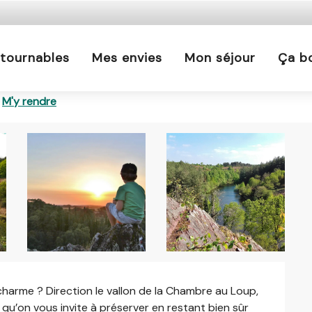
s est interdit chaque jour de 21h à 5h en Ille-et-Vilaine 
En savoir plus
tournables
Mes envies
Mon séjour
Ça b
M'y rendre
charme ? Direction le vallon de la Chambre au Loup, 
 qu’on vous invite à préserver en restant bien sûr 