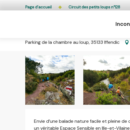
Aller
L’accès du public aux bois, massifs forestiers et lande
Page d’accueil
Circuit des petits loups n°128
au
contenu
Incon
principal
Circuit des petits loups n°128
Parking de la chambre au loup, 35133 Iffendic
Description
Envie d’une balade nature facile et pleine de 
un véritable Espace Sensible en Ille-et-Vilaine