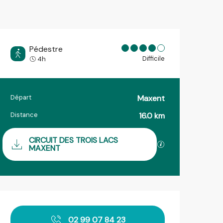
Pédestre
Difficile
4h
Départ
Maxent
Informations pratiques
Distance
16.0 km
Documentation
CIRCUIT DES TROIS LACS
SECTIONS.TOURIS
MAXENT
Ouverture et coordonnées
02 99 07 84 23