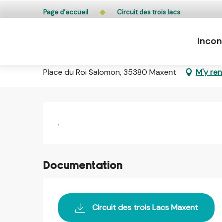
Aller
L’accès du public aux bois, massifs forestiers et lande
Page d’accueil
Circuit des trois lacs
au
contenu
Incon
principal
Circuit des trois lacs
Place du Roi Salomon, 35380 Maxent
M'y re
Description
.
Documentation
Circuit des trois Lacs Maxent