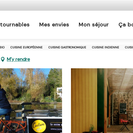
s est interdit chaque jour de 21h à 5h en Ille-et-Vilaine 
En savoir plus
tournables
Mes envies
Mon séjour
Ça b
BIO
CUISINE EUROPÉENNE
CUISINE GASTRONOMIQUE
CUISINE INDIENNE
CUIS
M'y rendre