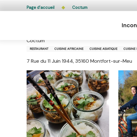
Aller
L’accès du public aux bois, massifs forestiers et lande
Page d’accueil
Coctum
au
contenu
Incon
principal
Coctum
Coctum
RESTAURANT
CUISINE AFRICAINE
CUISINE ASIATIQUE
CUISINE 
7 Rue du 11 Juin 1944, 35160 Montfort-sur-Meu