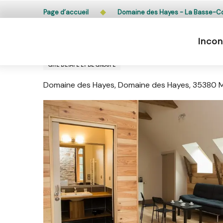
Aller
L’accès du public aux bois, massifs forestiers et lande
Page d’accueil
Domaine des Hayes - La Basse-C
au
contenu
Incon
principal
Domaine des Hayes - La Basse
GÎTE D'ÉTAPE ET DE GROUPE
Domaine des Hayes, Domaine des Hayes, 35380 