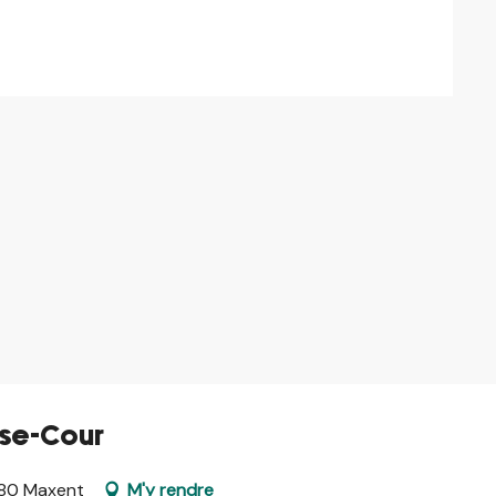
sse-Cour
380 Maxent
M'y rendre