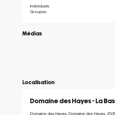
Individuels
Groupes
Médias
©
©
©
©
©
©
©
©
Localisation
Domaine des Hayes - La Ba
Domaine des Hayes, Domaine des Hayes, 35