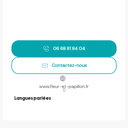
06 68 81 84 04
Contactez-nous
www.fleur-et-papillon.fr
Langues parlées
Langues parlées