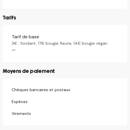
Tarifs
Tarif de base
Tarifs 2026
3€ : fondant, 17€ bougie fleurie, 14€ bougie végan
—
Moyens de paiement
Chèques bancaires et postaux
Espèces
Virements