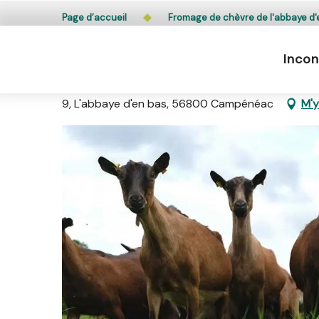
Aller
L’accès du public aux bois, massifs forestiers et lande
Page d’accueil
Fromage de chèvre de l'abbaye d'
au
contenu
Incon
principal
Fromage de chèvre de l'abba
9, L'abbaye d'en bas, 56800 Campénéac
M'y