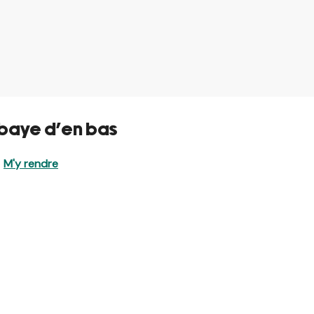
baye d'en bas
M'y rendre