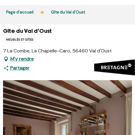
Aller
L’accès du public aux bois, massifs forestiers et landes
au
Page d’accueil
Gîte du Val d'Oust
est interdit chaque jour de 21h à 5h en Ille-et-Vilaine et
contenu
dans le Morbihan. L’accès reste autorisé de 5h à 21h.
principal
En savoir plus
Gîte du Val d'Oust
MEUBLÉS ET GÎTES
7 La Combe, La Chapelle-Caro, 56460 Val d'Oust
M'y rendre
Partager