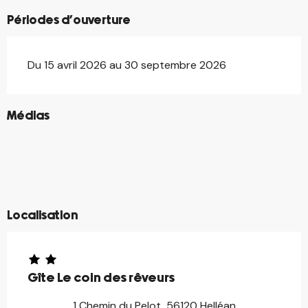
Périodes d'ouverture
Du 15 avril 2026 au 30 septembre 2026
©
Médias
©
©
©
©
©
©
©
©
Localisation
Gîte Le coin des rêveurs
1 Chemin du Pelot, 56120 Helléan