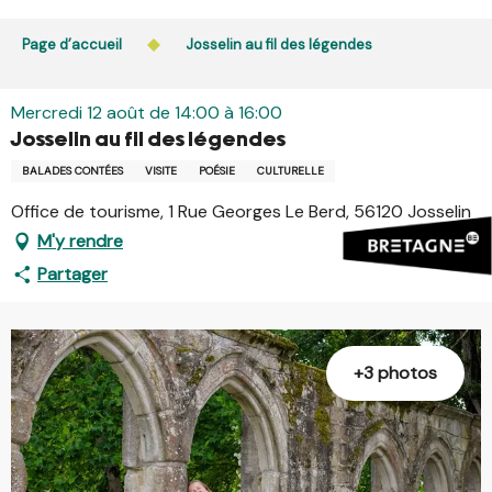
Aller
L’accès du public aux bois, massifs forestiers et landes
au
Page d’accueil
Josselin au fil des légendes
est interdit chaque jour de 21h à 5h en Ille-et-Vilaine et
contenu
dans le Morbihan. L’accès reste autorisé de 5h à 21h.
principal
En savoir plus
Mercredi 12 août de 14:00 à 16:00
Josselin au fil des légendes
BALADES CONTÉES
VISITE
POÉSIE
CULTURELLE
Office de tourisme, 1 Rue Georges Le Berd, 56120 Josselin
M'y rendre
Partager
+3 photos