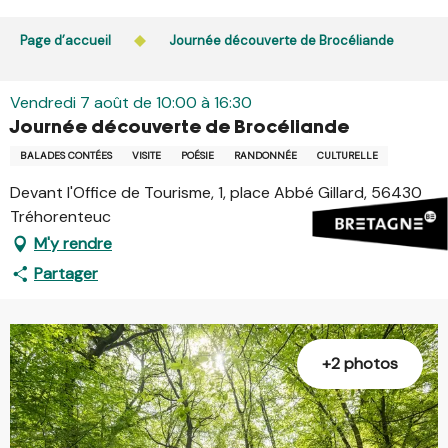
Aller
L’accès du public aux bois, massifs forestiers et landes
au
Page d’accueil
Journée découverte de Brocéliande
est interdit chaque jour de 21h à 5h en Ille-et-Vilaine et
contenu
dans le Morbihan. L’accès reste autorisé de 5h à 21h.
principal
En savoir plus
Vendredi 7 août de 10:00 à 16:30
Journée découverte de Brocéliande
BALADES CONTÉES
VISITE
POÉSIE
RANDONNÉE
CULTURELLE
Devant l'Office de Tourisme, 1, place Abbé Gillard, 56430
Tréhorenteuc
M'y rendre
Partager
+2 photos