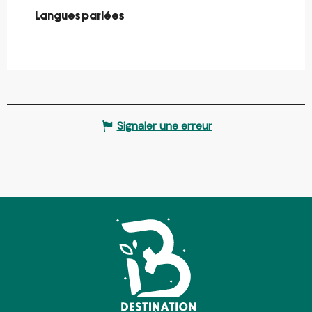
Langues parlées
Langues parlées
Signaler une erreur