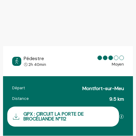
Pédestre
Moyen
2h 40min
Départ
Montfort-sur-Meu
Informations pratiques
Distance
9.5 km
Documentation
GPX : CIRCUIT LA PORTE DE
SECTIO
BROCÉLIANDE N°112