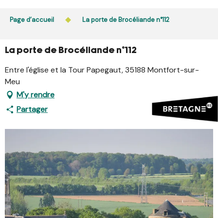
Aller
L’accès du public aux bois, massifs forestiers et landes
au
Page d’accueil
La porte de Brocéliande n°112
est interdit chaque jour de 21h à 5h en Ille-et-Vilaine et
contenu
dans le Morbihan. L’accès reste autorisé de 5h à 21h.
principal
En savoir plus
La porte de Brocéliande n°112
Entre l'église et la Tour Papegaut, 35188 Montfort-sur-
Meu
M'y rendre
Partager