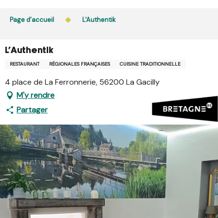
Aller
L’accès du public aux bois, massifs forestiers et landes
au
Page d’accueil
L'Authentik
est interdit chaque jour de 21h à 5h en Ille-et-Vilaine et
contenu
dans le Morbihan. L’accès reste autorisé de 5h à 21h.
principal
En savoir plus
L'Authentik
RESTAURANT
RÉGIONALES FRANÇAISES
CUISINE TRADITIONNELLE
4 place de La Ferronnerie, 56200 La Gacilly
M'y rendre
Partager