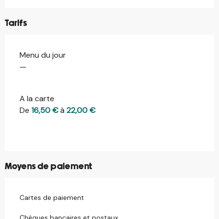
Tarifs
Menu du jour
Tarifs 2026
—
A la carte
De
16,50 €
à
22,00 €
Moyens de paiement
Cartes de paiement
Chèques bancaires et postaux