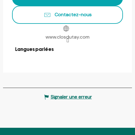
Contactez-nous
www.closdutay.com
Langues parlées
Langues parlées
Signaler une erreur