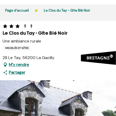
Aller
L’accès du public aux bois, massifs forestiers et landes
au
Page d’accueil
Le Clos du Tay - Gîte Blé Noir
est interdit chaque jour de 21h à 5h en Ille-et-Vilaine et
contenu
dans le Morbihan. L’accès reste autorisé de 5h à 21h.
principal
En savoir plus
Le Clos du Tay - Gîte Blé Noir
Une ambiance rurale
MEUBLÉS ET GÎTES
28 Le Tay, 56200 La Gacilly
M'y rendre
Partager