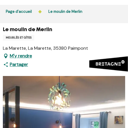
Aller
L’accès du public aux bois, massifs forestiers et landes
au
Page d’accueil
Le moulin de Merlin
est interdit chaque jour de 21h à 5h en Ille-et-Vilaine et
contenu
dans le Morbihan. L’accès reste autorisé de 5h à 21h.
principal
En savoir plus
Le moulin de Merlin
MEUBLÉS ET GÎTES
La Marette, La Marette, 35380 Paimpont
M'y rendre
Partager