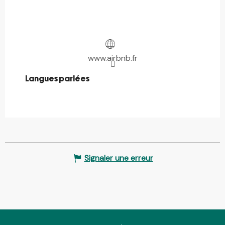
www.airbnb.fr
Langues parlées
Langues parlées
Signaler une erreur