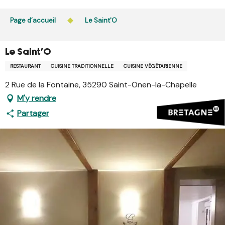
Aller
L’accès du public aux bois, massifs forestiers et landes
au
Page d’accueil
Le Saint'O
est interdit chaque jour de 21h à 5h en Ille-et-Vilaine et
contenu
dans le Morbihan. L’accès reste autorisé de 5h à 21h.
principal
En savoir plus
Le Saint'O
RESTAURANT
CUISINE TRADITIONNELLE
CUISINE VÉGÉTARIENNE
2 Rue de la Fontaine, 35290 Saint-Onen-la-Chapelle
M'y rendre
Partager