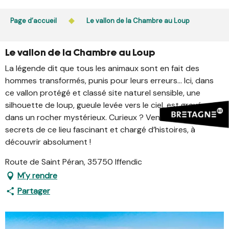
Aller
L’accès du public aux bois, massifs forestiers et landes
au
Page d’accueil
Le vallon de la Chambre au Loup
est interdit chaque jour de 21h à 5h en Ille-et-Vilaine et
contenu
dans le Morbihan. L’accès reste autorisé de 5h à 21h.
principal
En savoir plus
Le vallon de la Chambre au Loup
La légende dit que tous les animaux sont en fait des
hommes transformés, punis pour leurs erreurs… Ici, dans
ce vallon protégé et classé site naturel sensible, une
silhouette de loup, gueule levée vers le ciel, est gravée
dans un rocher mystérieux. Curieux ? Venez percer les
secrets de ce lieu fascinant et chargé d’histoires, à
découvrir absolument !
Route de Saint Péran, 35750 Iffendic
M'y rendre
Partager