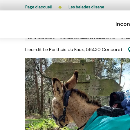
Aller
L’accès du public aux bois, massifs forestiers et lande
Page d’accueil
Les balades d'Isane
au
contenu
Incon
principal
Les balades d'Isane
ACTIVITÉ SPORTIVE
CENTRES ÉQUESTRES ET PONEYS CLUBS
RANDO
Lieu-dit Le Perthuis du Faux, 56430 Concoret