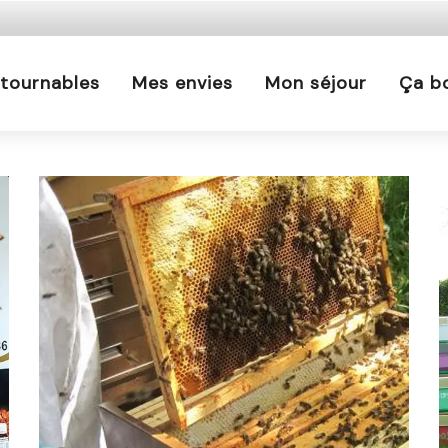
s est interdit chaque jour de 21h à 5h en Ille-et-Vilaine 
En savoir plus
tournables
Mes envies
Mon séjour
Ça b