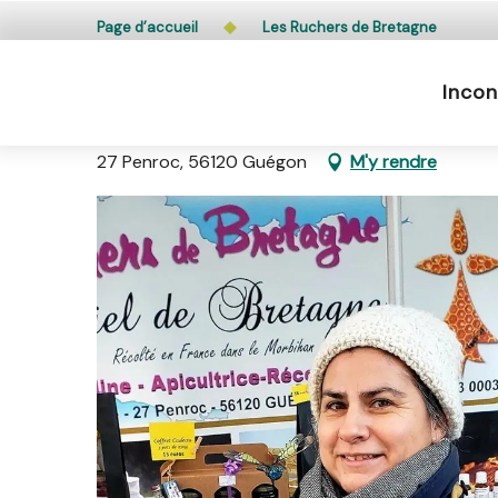
Aller
L’accès du public aux bois, massifs forestiers et lande
Page d’accueil
Les Ruchers de Bretagne
au
contenu
Incon
principal
Les Ruchers de Bretagne
27 Penroc, 56120 Guégon
M'y rendre