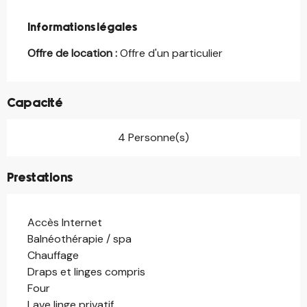
Informations légales
Informations légales
Offre de location :
Offre d'un particulier
Capacité
4 Personne(s)
Prestations
Accès Internet
Balnéothérapie / spa
Chauffage
Draps et linges compris
Four
Lave linge privatif