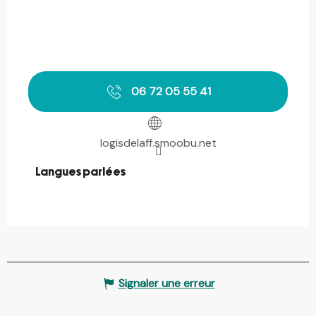
06 72 05 55 41
logisdelaff.smoobu.net
Langues parlées
Langues parlées
Signaler une erreur