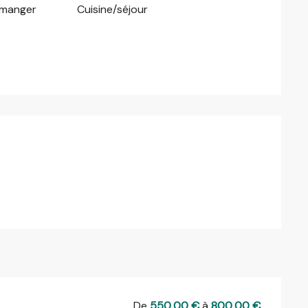
à manger
Cuisine/séjour
De
550,00 €
à
800,00 €