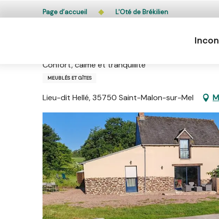
Aller
L’accès du public aux bois, massifs forestiers et lande
Page d’accueil
L'Oté de Brékilien
au
contenu
Incon
principal
L'Oté de Brékilien
Confort, calme et tranquillité
MEUBLÉS ET GÎTES
Lieu-dit Hellé, 35750 Saint-Malon-sur-Mel
M