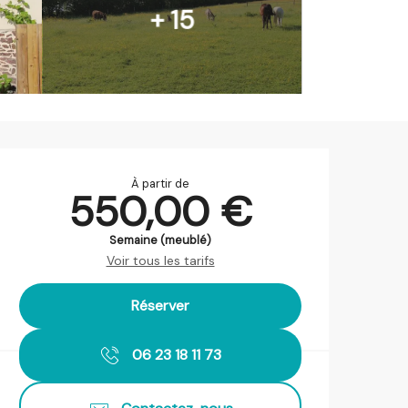
+ 15
Ouverture et coordonnées
À partir de
550,00 €
Semaine (meublé)
Voir tous les tarifs
Réserver
06 23 18 11 73