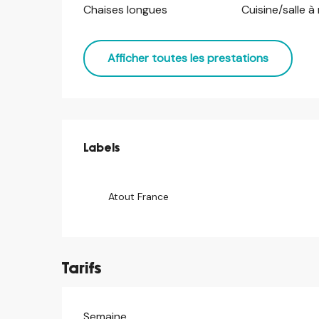
Chaises longues
Cuisine/salle 
Afficher toutes les prestations
Offres de prestations
Labels
Labels
Atout France
Tarifs
Semaine
Tarifs 2026