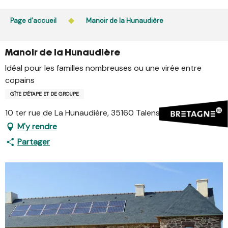
Aller
L’accès du public aux bois, massifs forestiers et landes
au
Page d’accueil
Manoir de la Hunaudière
est interdit chaque jour de 21h à 5h en Ille-et-Vilaine et
contenu
dans le Morbihan. L’accès reste autorisé de 5h à 21h.
principal
En savoir plus
Manoir de la Hunaudière
Idéal pour les familles nombreuses ou une virée entre
copains
GÎTE D'ÉTAPE ET DE GROUPE
10 ter rue de La Hunaudière, 35160 Talensac
M'y rendre
Partager