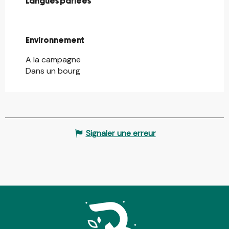
Langues parlées
Langues parlées
Environnement
Environnement
A la campagne
Dans un bourg
Signaler une erreur