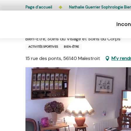
Aller
L’accès du public aux bois, massifs forestiers et lande
Page d’accueil
Nathalie Guerrier Sophrologie Bien
au
contenu
Incon
principal
Nathalie Guerrier Sophrologie
Bien-Être, Soins du Visage et Soins du Corps
ACTIVITÉS SPORTIVES
BIEN-ÊTRE
15 rue des ponts, 56140 Malestroit
M'y rend