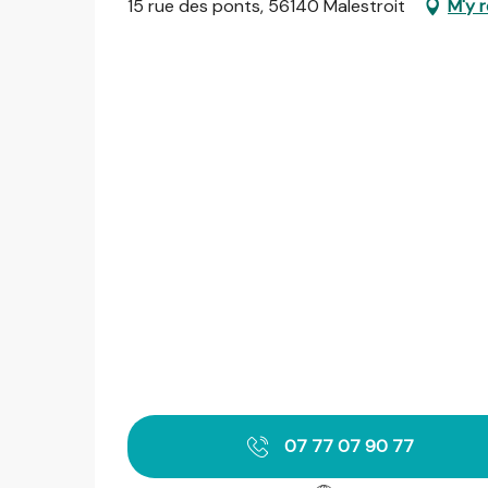
15 rue des ponts, 56140 Malestroit
M'y 
07 77 07 90 77