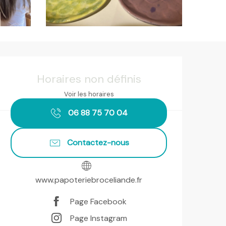
Ouverture et coordonnées
Horaires non définis
Voir les horaires
06 88 75 70 04
Contactez-nous
www.papoteriebroceliande.fr
Page Facebook
Page Instagram