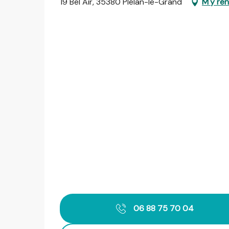
19 Bel Air, 35380 Plélan-le-Grand
M'y re
06 88 75 70 04