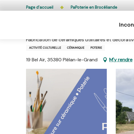
Aller
L’accès du public aux bois, massifs forestiers et lande
Page d’accueil
PaPoterie en Brocéliande
au
contenu
Incon
principal
PaPoterie en Brocéliande
Fabrication de céramiques utilitaires et décorativ
ACTIVITÉ CULTURELLE
CÉRAMIQUE
POTERIE
19 Bel Air, 35380 Plélan-le-Grand
M'y rendre