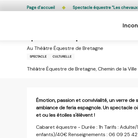
Aller
L’accès du public aux bois, massifs forestiers et lande
Page d’accueil
Spectacle équestre "Les chevaux
au
contenu
Incon
principal
Samedi 15 août de 19:00 à 20:00 / Samedi 29 août 
Spectacle équestre "Les che
Au Théâtre Équestre de Bretagne
SPECTACLE
CULTURELLE
Théâtre Équestre de Bretagne, Chemin de la Ville
Description
Émotion, passion et convivialité, un verre de 
ambiance de feria espagnole. Un spectacle où
et ou les étoiles s'élèvent !
Cabaret équestre - Durée : 1h Tarifs : Adulte/1
enfants)/40€ Renseignements : 06 09 25 42