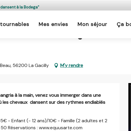
s est interdit chaque jour de 21h à 5h en Ille-et-Vilaine 
 dansent à la Bodega"
En savoir plus
tournables
Mes envies
Mon séjour
Ça b
de 19:00 à 20:00 / ...
vaux dansent à la Bodega"
 Beau, 56200 La Gacilly
M'y rendre
sangria à la main, venez vous immerger dans une 
 les chevaux  dansent sur des rythmes endiablés 
5€ - Enfant (- 12 ans)/10€ - Famille (2 adultes et 2 
 50 Réservations : www.equusarte.com