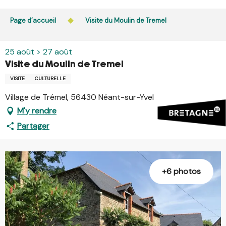
Aller
L’accès du public aux bois, massifs forestiers et landes
au
Page d’accueil
Visite du Moulin de Tremel
est interdit chaque jour de 21h à 5h en Ille-et-Vilaine et
contenu
dans le Morbihan. L’accès reste autorisé de 5h à 21h.
principal
En savoir plus
25 août > 27 août
Visite du Moulin de Tremel
VISITE
CULTURELLE
Village de Trémel, 56430 Néant-sur-Yvel
M'y rendre
Partager
+6 photos