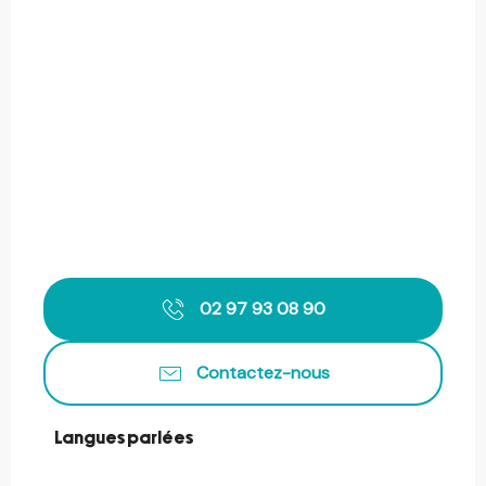
02 97 93 08 90
Contactez-nous
Langues parlées
Langues parlées