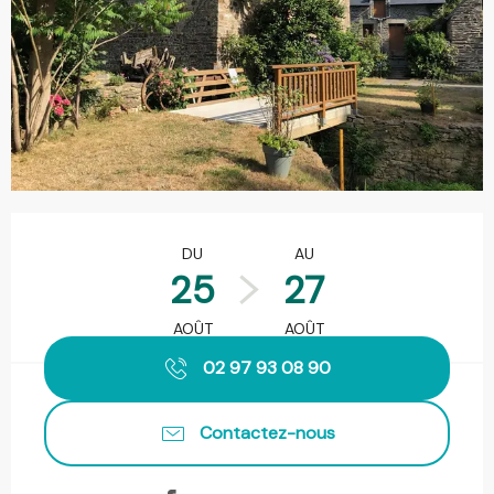
Ouverture et coordonnées
DU
AU
25
27
AOÛT
AOÛT
02 97 93 08 90
Contactez-nous