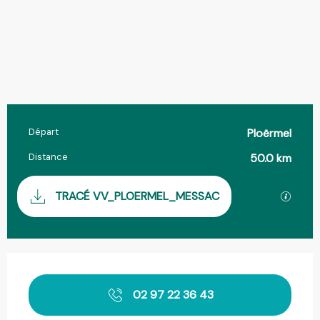
Départ
Ploërmel
Informations pratiques
Distance
50.0 km
Documentation
SECTIO
TRACÉ VV_PLOERMEL_MESSAC
Ouverture et coordonnées
02 97 22 36 43