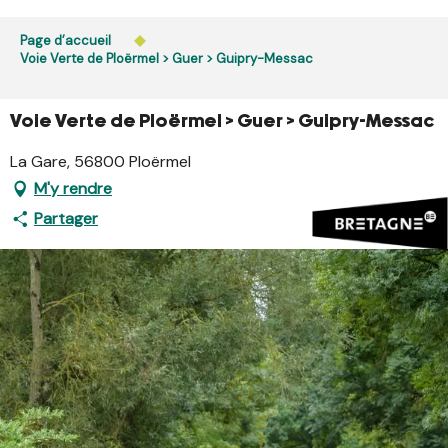
Aller
L’accès du public aux bois, massifs forestiers et landes
au
Page d’accueil
est interdit chaque jour de 21h à 5h en Ille-et-Vilaine et
contenu
Voie Verte de Ploërmel > Guer > Guipry-Messac
dans le Morbihan. L’accès reste autorisé de 5h à 21h.
principal
En savoir plus
Voie Verte de Ploërmel > Guer > Guipry-Messac
La Gare, 56800 Ploërmel
M'y rendre
Partager