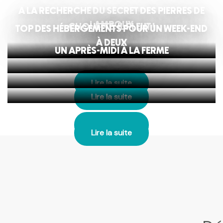
A LA RECHERCHE DU SECRET DES PIERRES DE
LAMPOUY
CHOUETTE, IL PLEUT !
TOP DES HÉBERGEMENTS POUR UN WEEK-END
À DEUX
UN APRÈS-MIDI À LA FERME
Lire la suite
Lire la suite
Lire la suite
Lire la suite