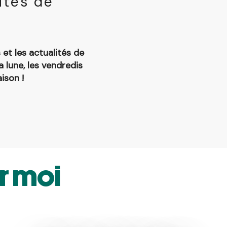
ités de
 et les actualités de
a lune, les vendredis
ison !
r moi