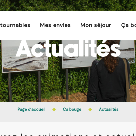
s est interdit chaque jour de 21h à 5h en Ille-et-Vilaine 
En savoir plus
tournables
Mes envies
Mon séjour
Ça b
Actualités
Page d’accueil
Ca bouge
Actualités