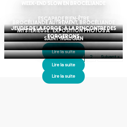
WEEK-END SLOW EN BROCÉLIANDE
ESCAPADE BIEN-ÊTRE
BROCÉLIANDE AUTREMENT, BROCÉLIANDE
JEUDIS DE LA FORGE : À LA RENCONTRE DES
MYSTÉRIEUSE : EXPOSITION PHOTOS À
FORGERONS
SAINT-MAUGAN
Lire la suite
Lire la suite
1
2
Suivant »
Lire la suite
Lire la suite