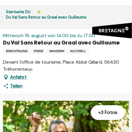
Aller
au
Startseite DU
contenu
Du Val Sans Retour au Graal avec Guillaume
principal
Mittwoch 19. august von 14:00 bis zu 17:00
Du Val Sans Retour au Graal avec Guillaume
BESICHTIGUNG
POESIE
WANDERN
KULTURELL
Devant l'office de tourisme, Place Abbé Gillard, 56430
Tréhorenteuc
Anfahrt
Teilen
+3 Fotos