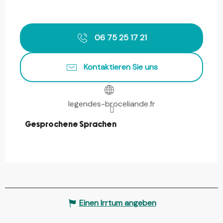
06 75 25 17 21
Kontaktieren Sie uns
legendes-broceliande.fr
Gesprochene Sprachen
Gesprochene Sprachen
Einen Irrtum angeben