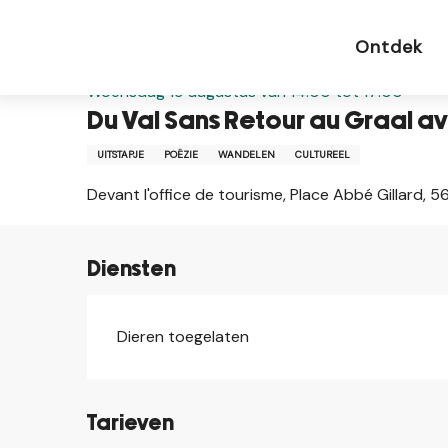
Aller
Startpagina NL
Du Val Sans Retour au Graal avec
au
Ontdek
contenu
principal
Woensdag 19 augustus van 14:00 tot 17:00
Du Val Sans Retour au Graal a
UITSTAPJE
POËZIE
WANDELEN
CULTUREEL
Devant l'office de tourisme, Place Abbé Gillard,
Diensten
Dieren toegelaten
Tarieven