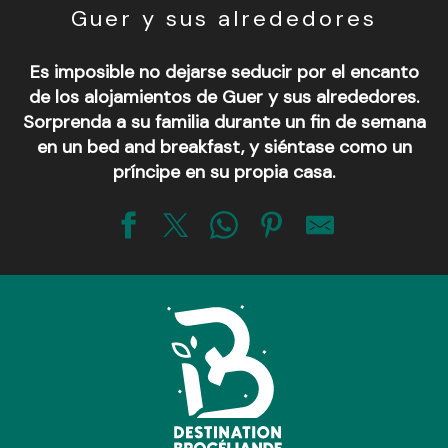
Guer y sus alrededores
Es imposible no dejarse seducir por el encanto
de los alojamientos de Guer y sus alrededores.
Sorprenda a su familia durante un fin de semana
en un bed and breakfast, y siéntase como un
príncipe en su propia casa.
Moulin de la Fosse Noire
Manoir de la Bourousais
Au Bon Accueil
Château de la Ville Huë
Le Clos de Cogrenne
Au Fil de l'Aff
Château La Ville Voisin