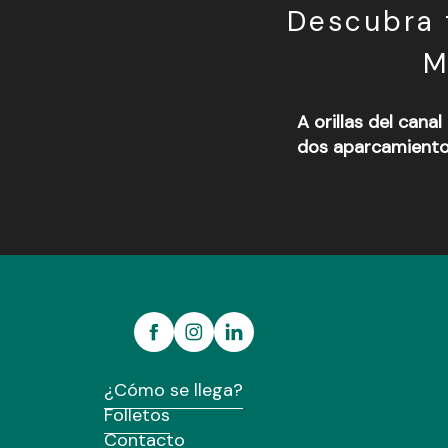
Descubra 
M
A orillas del cana
dos aparcamientos
Aire de stationnement de l'écluse
Aire de services de Narvik
Aire de stationnement
Aire de stationnement
Aire de stationnement
Aire de stationnement des tanneurs
¿Cómo se llega?
Aire de stationnement
Folletos
Contacto