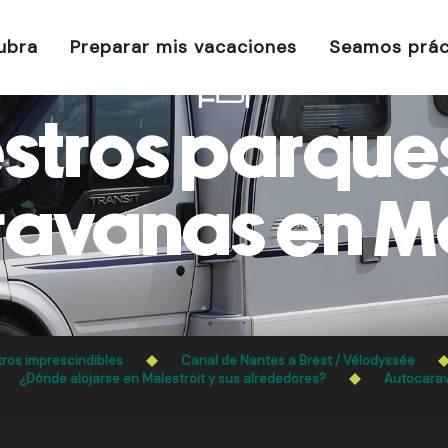
ubra
Preparar mis vacaciones
Seamos prác
stros parque
avanas en Ma
ros imprescindibles
Canal de Nantes a Brest / Vélodyssée
¿Dónde alojarse en Malestroit y sus alrededores?
Autocarav