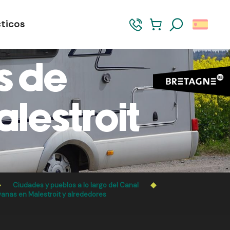
ticos
Buscar
s de
lestroit
Ciudades y pueblos a lo largo del Canal
anas en Malestroit y alrededores