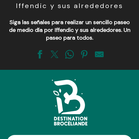
Iffendic y sus alrededores
Siga las señales para realizar un sencillo paseo
de medio día por Iffendic y sus alrededores. Un
paseo para todos.
Aventur'O Lac - Loisirs au Lac de Trémelin
Club de canoë-kayak du pays de Brocéliande
Base VTT de Brocéliande
Aventur'O Lac - Escalad'arbres Lac de Trémelin
Ecuries des 4 routes
Ecole d'équitation
La Gaule d'Iffendic
Plage de Trémelin
Centre équestre de Trémelin
La Perche Montfortaise