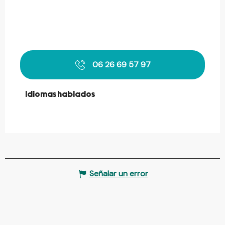
06 26 69 57 97
Idiomas hablados
Idiomas hablados
Señalar un error