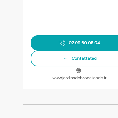
02 99 60 08 04
Contattateci
www.jardinsdebroceliande.fr