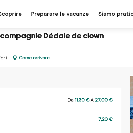
 compagnie Dédale de clown
Scoprire
Preparare le vacanze
Siamo pratic
on, compagnie Dédale de clown
fort
Come arrivare
Da
11,30 €
A
27,00 €
7,20 €