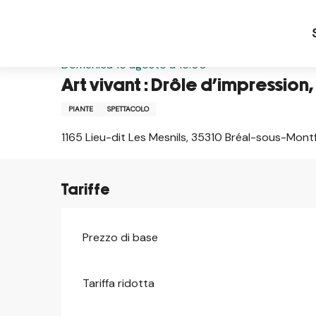
Aller
Pagina iniziale IT
Art vivant : Drôle d’impression,
au
contenu
principal
Domenica 16 agosto a 16:00
Art vivant : Drôle d’impressi
PIANTE
SPETTACOLO
1165 Lieu-dit Les Mesnils, 35310 Bréal-sous-Mont
Tariffe
Prezzo di base
Tariffa ridotta