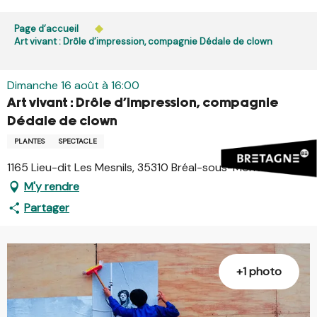
Aller
L’accès du public aux bois, massifs forestiers et landes
au
Page d’accueil
est interdit chaque jour de 21h à 5h en Ille-et-Vilaine et
contenu
Art vivant : Drôle d’impression, compagnie Dédale de clown
dans le Morbihan. L’accès reste autorisé de 5h à 21h.
principal
En savoir plus
Dimanche 16 août à 16:00
Art vivant : Drôle d’impression, compagnie
Dédale de clown
PLANTES
SPECTACLE
1165 Lieu-dit Les Mesnils, 35310 Bréal-sous-Montfort
M'y rendre
Partager
+1 photo