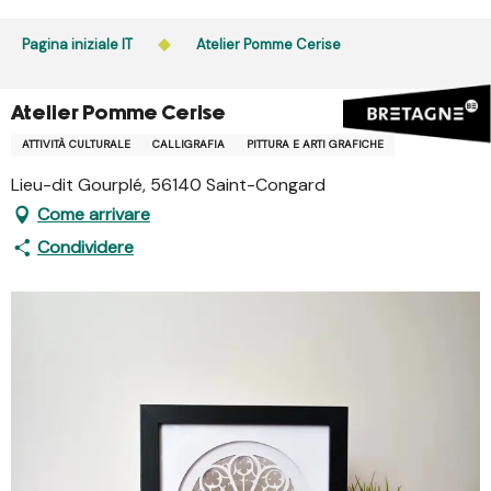
Aller
au
Pagina iniziale IT
Atelier Pomme Cerise
contenu
principal
Atelier Pomme Cerise
ATTIVITÀ CULTURALE
CALLIGRAFIA
PITTURA E ARTI GRAFICHE
Lieu-dit Gourplé, 56140 Saint-Congard
Come arrivare
Condividere