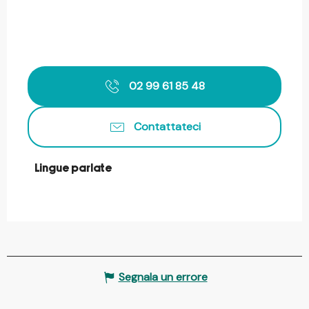
02 99 61 85 48
Contattateci
Lingue parlate
Lingue parlate
Segnala un errore