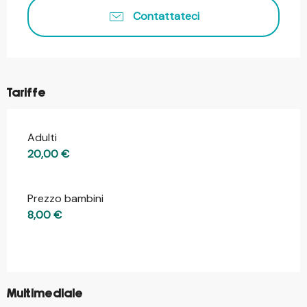
Contattateci
Tariffe
Adulti
Tariffe 2026
20,00 €
Prezzo bambini
8,00 €
©
Multimediale
©