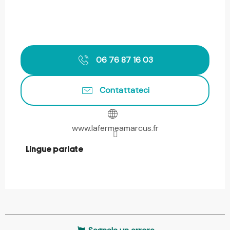
06 76 87 16 03
Contattateci
www.lafermeamarcus.fr
Lingue parlate
Lingue parlate