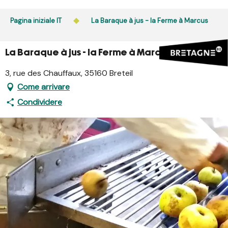
Aller
au
Pagina iniziale IT
La Baraque à jus - la Ferme à Marcus
contenu
principal
La Baraque à jus - la Ferme à Marcus
3, rue des Chauffaux, 35160 Breteil
Come arrivare
Condividere