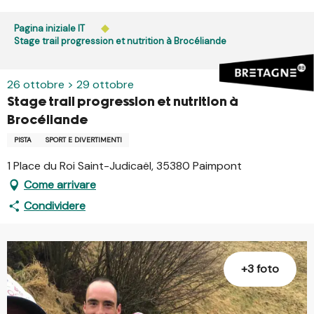
Aller
au
Pagina iniziale IT
contenu
Stage trail progression et nutrition à Brocéliande
principal
26 ottobre > 29 ottobre
Stage trail progression et nutrition à
Brocéliande
PISTA
SPORT E DIVERTIMENTI
1 Place du Roi Saint-Judicaël, 35380 Paimpont
Come arrivare
Condividere
+3 foto