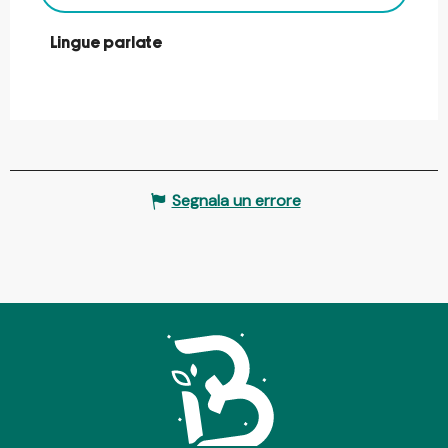
Lingue parlate
Lingue parlate
Segnala un errore