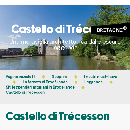
Aller
au
contenu
principal
Castello di Trécesson
Una meraviglia architettonica dalle oscure
leggende
Pagina iniziale IT
Scoprire
I nostri must-have
La foresta di Brocéliande
Leggende
Siti leggendari arturiani in Brocéliande
Castello di Trécesson
Castello di Trécesson