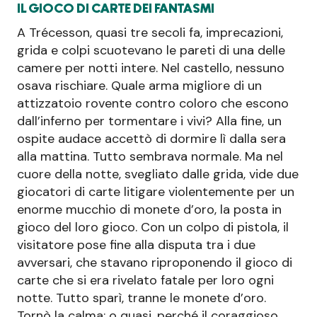
IL GIOCO DI CARTE DEI FANTASMI
A Trécesson, quasi tre secoli fa, imprecazioni,
grida e colpi scuotevano le pareti di una delle
camere per notti intere. Nel castello, nessuno
osava rischiare. Quale arma migliore di un
attizzatoio rovente contro coloro che escono
dall’inferno per tormentare i vivi? Alla fine, un
ospite audace accettò di dormire lì dalla sera
alla mattina. Tutto sembrava normale. Ma nel
cuore della notte, svegliato dalle grida, vide due
giocatori di carte litigare violentemente per un
enorme mucchio di monete d’oro, la posta in
gioco del loro gioco. Con un colpo di pistola, il
visitatore pose fine alla disputa tra i due
avversari, che stavano riproponendo il gioco di
carte che si era rivelato fatale per loro ogni
notte. Tutto sparì, tranne le monete d’oro.
Tornò la calma; o quasi, perché il coraggioso