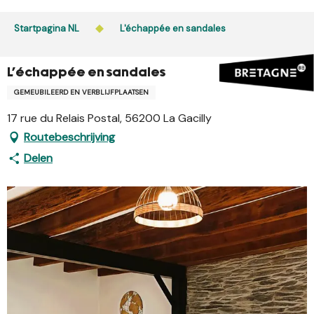
Aller
au
Startpagina NL
L'échappée en sandales
contenu
principal
L'échappée en sandales
GEMEUBILEERD EN VERBLIJFPLAATSEN
17 rue du Relais Postal, 56200 La Gacilly
Routebeschrijving
Delen