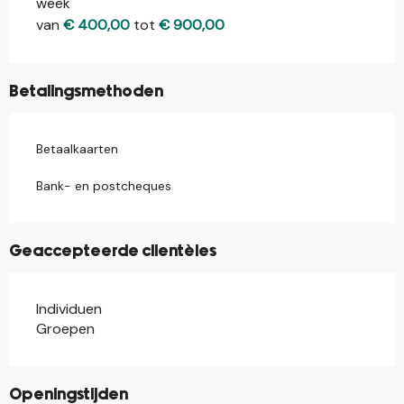
week
Tarieven 2026
van
€ 400,00
tot
€ 900,00
Betalingsmethoden
Betaalkaarten
Bank- en postcheques
Geaccepteerde clientèles
Individuen
Groepen
Openingstijden