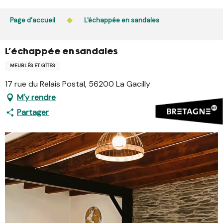
Aller
L’accès du public aux bois, massifs forestiers et landes
au
Page d’accueil
L'échappée en sandales
est interdit chaque jour de 21h à 5h en Ille-et-Vilaine et
contenu
dans le Morbihan. L’accès reste autorisé de 5h à 21h.
principal
En savoir plus
L'échappée en sandales
MEUBLÉS ET GÎTES
17 rue du Relais Postal, 56200 La Gacilly
M'y rendre
Partager