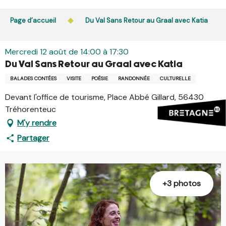
Aller
L’accès du public aux bois, massifs forestiers et landes
au
Page d’accueil
Du Val Sans Retour au Graal avec Katia
est interdit chaque jour de 21h à 5h en Ille-et-Vilaine et
contenu
dans le Morbihan. L’accès reste autorisé de 5h à 21h.
principal
En savoir plus
Mercredi 12 août de 14:00 à 17:30
Du Val Sans Retour au Graal avec Katia
BALADES CONTÉES
VISITE
POÉSIE
RANDONNÉE
CULTURELLE
Devant l'office de tourisme, Place Abbé Gillard, 56430
Tréhorenteuc
M'y rendre
Partager
+3 photos