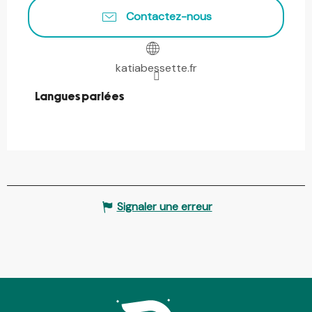
Contactez-nous
katiabessette.fr
Langues parlées
Langues parlées
Signaler une erreur