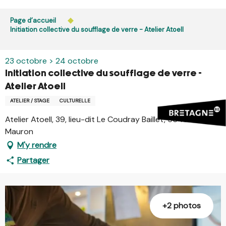
Aller
L’accès du public aux bois, massifs forestiers et landes
au
Page d’accueil
est interdit chaque jour de 21h à 5h en Ille-et-Vilaine et
contenu
Initiation collective du soufflage de verre - Atelier Atoell
dans le Morbihan. L’accès reste autorisé de 5h à 21h.
principal
En savoir plus
23 octobre > 24 octobre
Initiation collective du soufflage de verre -
Atelier Atoell
ATELIER / STAGE
CULTURELLE
Atelier Atoell, 39, lieu-dit Le Coudray Baillet, 56430
Mauron
M'y rendre
Partager
+2 photos