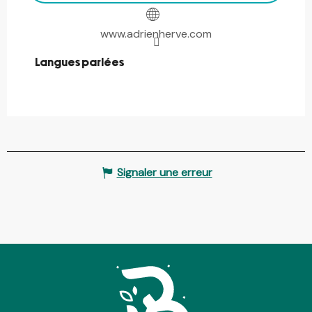
www.adrienherve.com
Langues parlées
Langues parlées
Signaler une erreur