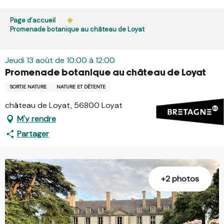
Aller
L’accès du public aux bois, massifs forestiers et landes
au
Page d’accueil
est interdit chaque jour de 21h à 5h en Ille-et-Vilaine et
contenu
Promenade botanique au château de Loyat
dans le Morbihan. L’accès reste autorisé de 5h à 21h.
principal
En savoir plus
Jeudi 13 août de 10:00 à 12:00
Promenade botanique au château de Loyat
SORTIE NATURE
NATURE ET DÉTENTE
château de Loyat, 56800 Loyat
M'y rendre
Partager
+2 photos