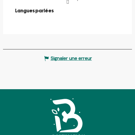
Langues parlées
Langues parlées
Signaler une erreur