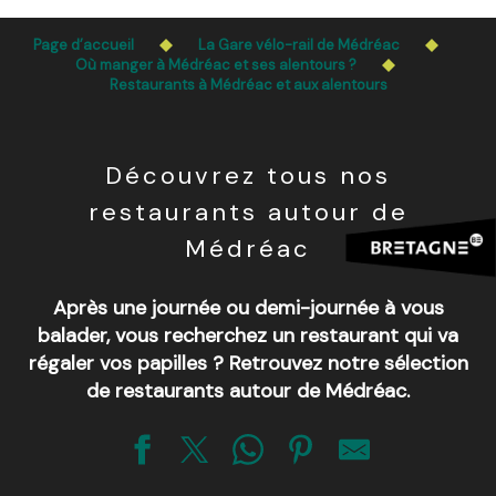
Aller
L’accès du public aux bois, massifs forestiers et landes
au
Page d’accueil
La Gare vélo-rail de Médréac
est interdit chaque jour de 21h à 5h en Ille-et-Vilaine et
contenu
Où manger à Médréac et ses alentours ?
dans le Morbihan. L’accès reste autorisé de 5h à 21h.
Restaurants à Médréac et aux alentours
principal
En savoir plus
Découvrez tous nos
restaurants autour de
Médréac
Après une journée ou demi-journée à vous
balader, vous recherchez un restaurant qui va
régaler vos papilles ? Retrouvez notre sélection
de restaurants autour de Médréac.