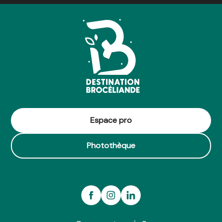
Le Ty'Mad
Restaurant De France
Le Pen Duick
Chez Donie
Restaurant Khang
Les Trois Piliers
O Blazenn
La Table ronde
L'assiette dans le jardin de Mamyna
La "Re" Source
La Cococina
Espace pro
Le Saint'O
Photothèque